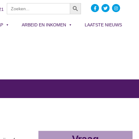
Zoekknop
Zoek
21
naar:
AP
ARBEID EN INKOMEN
LAATSTE NIEUWS