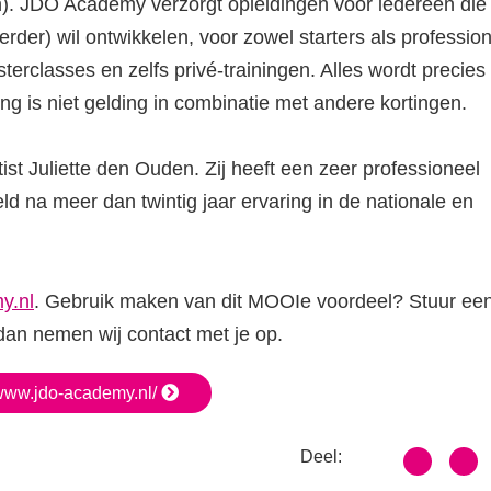
). JDO Academy verzorgt opleidingen voor iedereen die z
der) wil ontwikkelen, voor zowel starters als professiona
rclasses en zelfs privé-trainingen. Alles wordt precies
g is niet gelding in combinatie met andere kortingen.
st Juliette den Ouden. Zij heeft een zeer professioneel
d na meer dan twintig jaar ervaring in de nationale en
y.nl
. Gebruik maken van dit MOOIe voordeel? Stuur een
dan nemen wij contact met je op.
/www.jdo-academy.nl/
Deel: