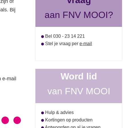
Vraag
ijn of
ls. Bij
aan FNV MOOI?
Bel 030 - 23 14 221
Stel je vraag per
e-mail
Word lid
 e-mail
van FNV MOOI
Hulp & advies
Kortingen op producten
Antwoorden op al je vragen