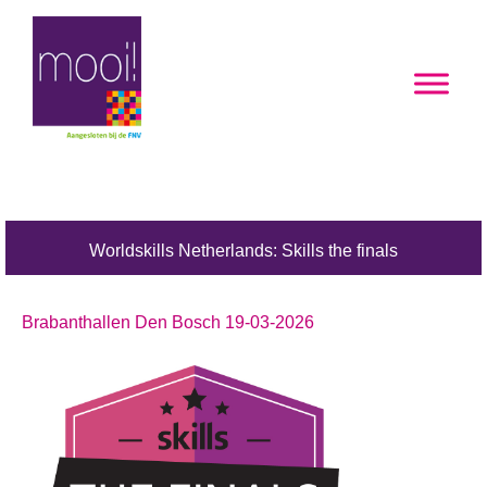
Worldskills Netherlands: Skills the finals
Brabanthallen Den Bosch 19-03-2026