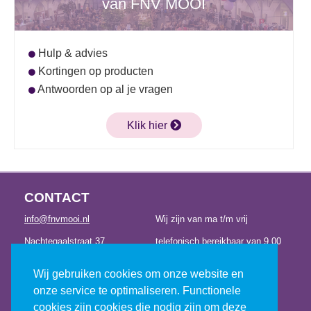
van FNV MOOI
Hulp & advies
Kortingen op producten
Antwoorden op al je vragen
Klik hier
CONTACT
info@fnvmooi.nl
Wij zijn van ma t/m vrij
Nachtegaalstraat 37
telefonisch bereikbaar van 9.00
3581 AC Utrecht
tot 12.30 uur en van 13.00 tot
Wij gebruiken cookies om onze website en
030 – 23 14 221
17.00 uur
onze service te optimaliseren. Functionele
cookies zijn cookies die nodig zijn om deze