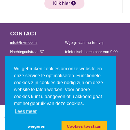
Klik hier
CONTACT
info@fnvmooi.nl
Wij zijn van ma t/m vrij
Nachtegaalstraat 37
telefonisch bereikbaar van 9.00
3581 AC Utrecht
tot 12.30 uur en van 13.00 tot
Wij gebruiken cookies om onze website en
030 – 23 14 221
17.00 uur
onze service te optimaliseren. Functionele
cookies zijn cookies die nodig zijn om deze
website te laten werken. Voor andere
CONTACT
cookies kunt u aangeven of u akkoord gaat
met het gebruik van deze cookies.
Lees meer
Ⓒ2026 fnv mooi
Contact
-
privacy
-
cookies
-
disclaimer
-
opzeggen
weigeren
Cookies toestaan