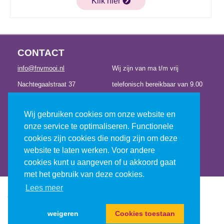
Klik hier
CONTACT
info@fnvmooi.nl
Wij zijn van ma t/m vrij
Nachtegaalstraat 37
telefonisch bereikbaar van 9.00
3581 AC Utrecht
tot 12.30 uur en van 13.00 tot
Wij gebruiken cookies om onze website en
030 – 23 14 221
17.00 uur
onze service te optimaliseren. Functionele
cookies zijn cookies die nodig zijn om deze
website te laten werken. Voor andere
CONTACT
cookies kunt u aangeven of u akkoord gaat
met het gebruik van deze cookies.
Lees meer
Ⓒ2026 fnv mooi
Contact
-
privacy
-
cookies
-
disclaimer
-
opzeggen
weigeren
Cookies toestaan